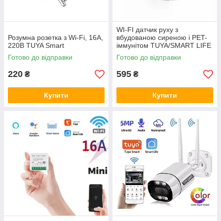
WI-FI датчик руху з
Розумна розетка з Wi-Fi, 16А,
вбудованою сиреною і PET-
220В TUYA Smart
іммунітом TUYA/SMART LIFE
Готово до відправки
Готово до відправки
220
595
₴
₴
Купити
Купити