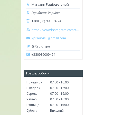
Магазин Радіодеталей
Городище, Україна
+380 (98) 900-94-24
https://www.instagram.com/radio_audio2023/
kpiservis3@gmail.com
@Radio_gor
+380989009424
Графік роботи
Понеділок
07:00
16:00
Вівторок
07:00
16:00
Середа
07:00
16:00
Четвер
07:00
16:00
Пʼятниця
07:00
15:00
Субота
Вихідний