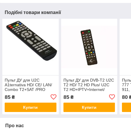
Подібні товари компанії
Пульт ДУ для U2C
Пульт ДУ для DVB-T2 U2C
Пуль
A1ternativa HD/ CE/ LAN/
T2 HD/ T2 HD Plus/ U2C
777 
Combo T2+SAT /PRO
T2 HD+IPTV+Internet/
911,
UCLAN T2HD SE
85
85
80
₴
₴
Купити
Купити
Про нас