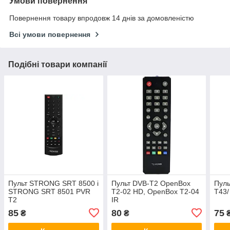
Умови повернення
Повернення товару впродовж 14 днів за домовленістю
Всі умови повернення
Подібні товари компанії
Пульт STRONG SRT 8500 і
Пульт DVB-T2 OpenBox
Пуль
STRONG SRT 8501 PVR
T2-02 HD, OpenBox T2-04
T43/
T2
IR
85
80
75
₴
₴