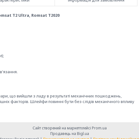
арактеристики
Інформація для замовлення
msat T2 Ultra, Romsat T2020
);
в'язання.
овари, що вийшли з ладу в результаті механічних пошкоджень,
ішніх факторів. Шлейфи повинні бути без слідів механічного впливу
Сайт створений на маркетплейсі
Prom.ua
Продавець на Bigl.ua