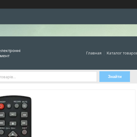
електронні
Главная
Каталог товаро
умент
Знайти