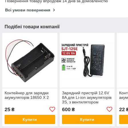
Повернення товару впродовж 14 днів за домовленістю
Всі умови повернення
Подібні товари компанії
Контейнер для зарядки
Зарядний пристрій 12.6V
Конт
акумуляторів 18650 X 2
8A для Li-ion акумуляторів
акум
3S, з вентилятором
охолодження
25
600
22
₴
₴
Купити
Купити