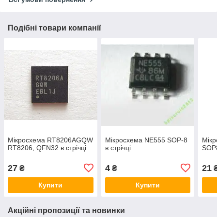
Подібні товари компанії
Мікросхема RT8206AGQW
Мікросхема NE555 SOP-8
Мік
RT8206, QFN32 в стрічці
в стрічці
SOP8
27
4
21
₴
₴
Купити
Купити
Акційні пропозиції та новинки