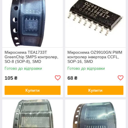
Мікросхема TEA1733T
Мікросхема OZ9910GN PWM
GreenChip SMPS контролер,
контролер інвертора CCFL,
SO-8 (SOP-8), SMD
SOP-16, SMD
Готово до відправки
Готово до відправки
105
68
₴
₴
Купити
Купити