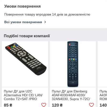
Умови повернення
Повернення товару впродовж 14 днів за домовленістю
Всі умови повернення
Подібні товари компанії
Пульт ДУ для U2C
Пульт ДУ для Elenberg
Пул
A1ternativa HD/ CE/ LAN/
40AF4030/48AF4030/
A43
Combo T2+SAT /PRO
32AN4030, Supra Y-72C/
ROM
Y-72C1, STV-LC1977WD
Aka
85
120
140
₴
₴