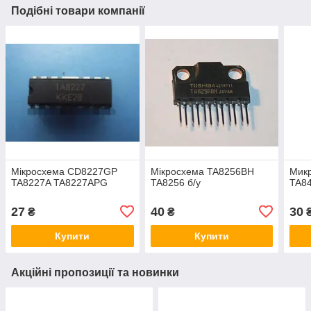
Подібні товари компанії
Мікросхема CD8227GP
Мікросхема TA8256BH
Мик
TA8227A TA8227APG
TA8256 б/у
TA84
27
40
30
₴
₴
Купити
Купити
Акційні пропозиції та новинки