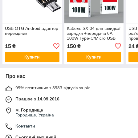
USB OTG Android адаптер
Кабель SX-04 для швидкої
USB 
перехідник
зарядки +передача 6A
розʼ
100W Type-C/Micro USB
пров
у ко
15
150
24
₴
₴
Купити
Купити
Про нас
99% позитивних з 3983 відгуків за рік
Працює з 14.09.2016
м. Городище
Городище, Україна
Контакти
Сьогодні вихідний