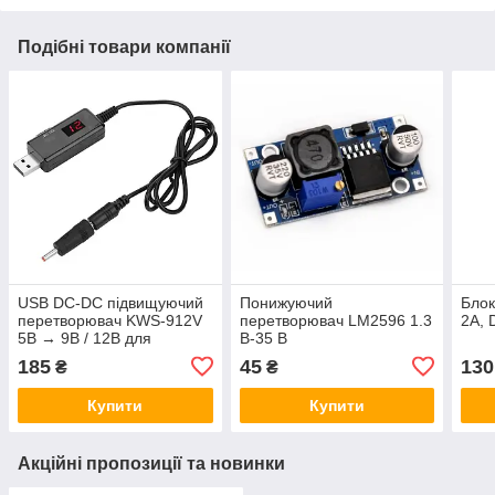
Подібні товари компанії
USB DC-DC підвищуючий
Понижуючий
Блок
перетворювач KWS-912V
перетворювач LM2596 1.3
2A, 
5В → 9В / 12В для
В-35 В
роутера, модема, ONU,
185
45
130
₴
₴
від Power Bank
Купити
Купити
Акційні пропозиції та новинки