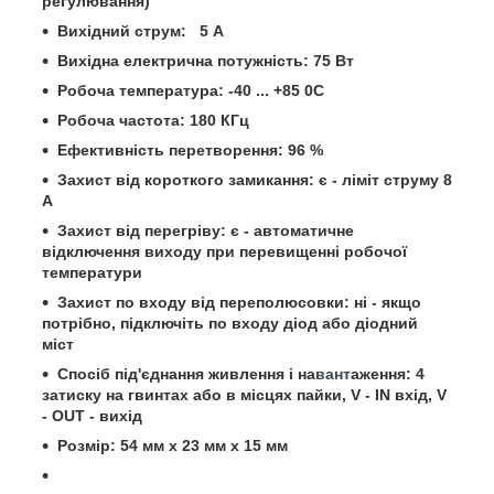
регулювання)
Вихідний струм: 5 А
Вихідна електрична потужність: 75 Вт
Робоча температура: -40 ... +85 0С
Робоча частота: 180 КГц
Ефективність перетворення: 96 %
Захист від короткого замикання: є - ліміт струму 8
А
Захист від перегріву: є - автоматичне
відключення виходу при перевищенні робочої
температури
Захист по входу від переполюсовки: ні - якщо
потрібно, підключіть по входу діод або діодний
міст
Спосіб під'єднання живлення і на
вант
аження: 4
затиску на гвинтах або в
місцях пайки, V - IN вхід, V
- OUT - вихід
Розмір: 54 мм х 23 мм х 15 мм