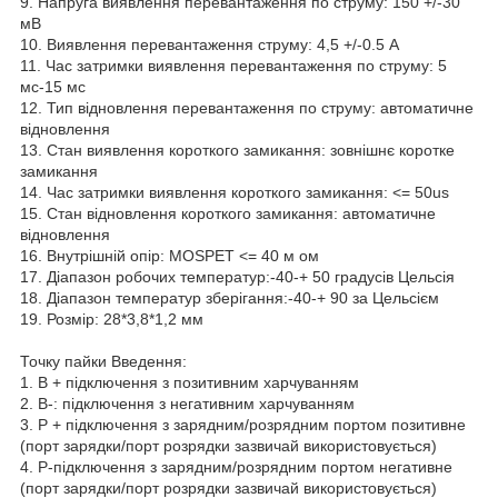
9. Напруга виявлення перевантаження по струму: 150 +/-30
мВ
10. Виявлення перевантаження струму: 4,5 +/-0.5 A
11. Час затримки виявлення перевантаження по струму: 5
мс-15 мс
12. Тип відновлення перевантаження по струму: автоматичне
відновлення
13. Стан виявлення короткого замикання: зовнішнє коротке
замикання
14. Час затримки виявлення короткого замикання: <= 50us
15. Стан відновлення короткого замикання: автоматичне
відновлення
16. Внутрішній опір: MOSPET <= 40 м ом
17. Діапазон робочих температур:-40-+ 50 градусів Цельсія
18. Діапазон температур зберігання:-40-+ 90 за Цельсієм
19. Розмір: 28*3,8*1,2 мм
Точку пайки Введення:
1. B + підключення з позитивним харчуванням
2. B-: підключення з негативним харчуванням
3. P + підключення з зарядним/розрядним портом позитивне
(порт зарядки/порт розрядки зазвичай використовується)
4. P-підключення з зарядним/розрядним портом негативне
(порт зарядки/порт розрядки зазвичай використовується)