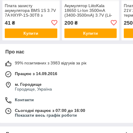
Плата захисту
Акумулятор LiitoKala
Плат
акумулятора BMS 1S 3.7V
18650 Li-Ion 3500mA
21V 
7A HXYP-1S-30T8 з
(3400-3500mA) 3.7V (Lii-
терм
термозахистом
35E)
акум
41
200
250
₴
₴
Купити
Купити
Про нас
99% позитивних з 3983 відгуків за рік
Працює з 14.09.2016
м. Городище
Городище, Україна
Контакти
Сьогодні працює з 07:00 до 16:00
Показати весь графік роботи