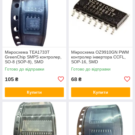
Мікросхема TEA1733T
Мікросхема OZ9910GN PWM
GreenChip SMPS контролер,
контролер інвертора CCFL,
SO-8 (SOP-8), SMD
SOP-16, SMD
Готово до відправки
Готово до відправки
105
68
₴
₴
Купити
Купити