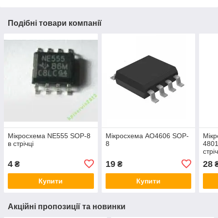
Подібні товари компанії
Мікросхема NE555 SOP-8
Мікросхема AO4606 SOP-
Мік
в стрічці
8
480
стріч
4
19
28
₴
₴
Купити
Купити
Акційні пропозиції та новинки