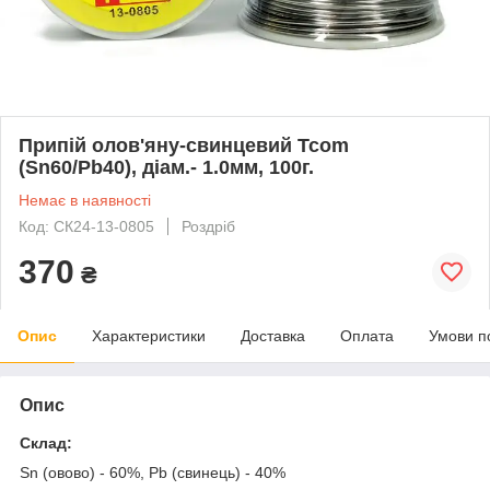
Припій олов'яну-свинцевий Tcom
(Sn60/Pb40), діам.- 1.0мм, 100г.
Немає в наявності
Код: СК24-13-0805
Роздріб
370
₴
Опис
Характеристики
Доставка
Оплата
Умови п
Опис
Склад:
Sn (овово) - 60%, Pb (свинець) - 40%