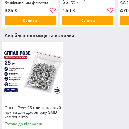
безвідмивним флюсом
мм, 50 г.
SW26
(Sn60 Pb40) для пайки
кату
325
150
470
₴
₴
електроніки
Купити
Купити
Акційні пропозиції та новинки
Сплав Розе 25 г легкоплавкий
припій для демонтажу SMD-
компонентів
Готово до відправки