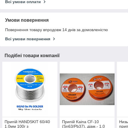
Всі умови оплати
Умови повернення
Повернення товару впродовж 14 днів за домовленістю
Всі умови повернення
Подібні товари компанії
Припій HANDSKIT 60/40
Припій Kaina CF-10
Низь
1.0мм 100г з
(Sn63/Pb37), діам.- 1,0
прип