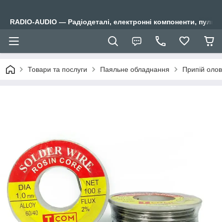
RADIO-AUDIO — Радіодеталі, електронні компоненти, пульти
Товари та послуги
Паяльне обладнання
Припій олов