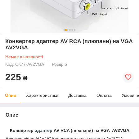
Конвертер адаптер AV RCA (плюпани) на VGA
AV2VGA
Немає в наявності
Код: СК77-AV2VGA
Роздріб
225
₴
Опис
Характеристики
Доставка
Оплата
Умови п
Опис
Конвертер
адаптер
AV RCA (плюпани) на VGA AV2VGA
Адаптер video AV в VGA конвертер аудіо сигналу AV2VGA