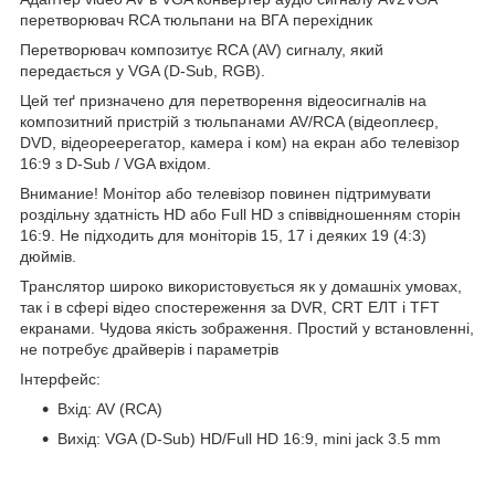
перетворювач RCA тюльпани на ВГА перехідник
Перетворювач композитує RCA (AV) сигналу, який
передається у VGA (D-Sub, RGB).
Цей теґ призначено для перетворення відеосигналів на
композитний пристрій з тюльпанами AV/RCA (відеоплеєр,
DVD, відеореерегатор, камера і ком) на екран або телевізор
16:9 з D-Sub / VGA вхідом.
Внимание! Монітор або телевізор повинен підтримувати
роздільну здатність HD або Full HD з співвідношенням сторін
16:9. Не підходить для моніторів 15, 17 і деяких 19 (4:3)
дюймів.
Транслятор широко використовується як у домашніх умовах,
так і в сфері відео спостереження за DVR, CRT ЕЛТ і TFT
екранами. Чудова якість зображення. Простий у встановленні,
не потребує драйверів і параметрів
Інтерфейс:
Вхід: AV (RCA)
Вихід: VGA (D-Sub) HD/Full HD 16:9, mini jack 3.5 mm