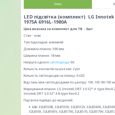
Опис
Х
LED підсвітка (комплект) LG Innotek 
1975A 6916L-1980A
Ціна вказана за комплект для ТВ - 3шт
Стан - нові
Тип підкладки: алюміній
Довжина планок: 590 мм
Ширина планок: 18 мм
Напруга одного
світлодіода
: 6V
Кількість контактів на роз'ємі: 2 pin
Кількість світлодіодів на планці: 6 LED
Відстань між світлодіодами по центру: 105-105-90-105 
Маркування планок: LG Innotek DRT 3.0 32
″
A type Rev0.2
Innotek DRT 3.0 32
″
A B type Rev0.2
Підсвітка підійде до моделей:
LG:
32LB550B, 32LB550V, 32LB552V, 32LB5600, 32LB560
32LB565, 32LB565V, 32LB5700, 32LB570, 32LB570V, 32LB57