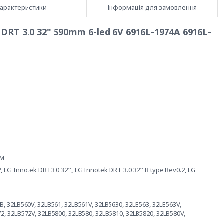
арактеристики
Інформація для замовлення
DRT 3.0 32" 590mm 6-led 6V 6916L-1974A 6916L-
мм
, LG Innotek DRT3.0 32
″,
LG Innotek DRT 3.0 32
″
B type Rev0.2, LG
B, 32LB560V, 32LB561, 32LB561V, 32LB5630, 32LB563, 32LB563V,
2, 32LB572V, 32LB5800, 32LB580, 32LB5810, 32LB5820, 32LB580V,