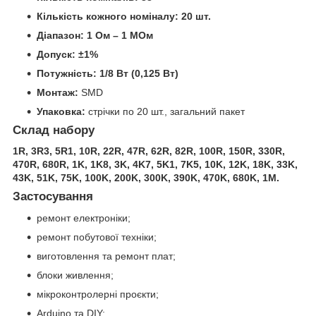
Кількість кожного номіналу:
20 шт.
Діапазон:
1 Ом – 1 МОм
Допуск:
±1%
Потужність:
1/8 Вт (0,125 Вт)
Монтаж:
SMD
Упаковка:
стрічки по 20 шт., загальний пакет
Склад набору
1R, 3R3, 5R1, 10R, 22R, 47R, 62R, 82R, 100R, 150R, 330R,
470R, 680R, 1K, 1K8, 3K, 4K7, 5K1, 7K5, 10K, 12K, 18K, 33K,
43K, 51K, 75K, 100K, 200K, 300K, 390K, 470K, 680K, 1M.
Застосування
ремонт електроніки;
ремонт побутової техніки;
виготовлення та ремонт плат;
блоки живлення;
мікроконтролерні проєкти;
Arduino та DIY;