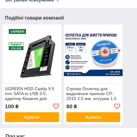
Всі умови повернення
Подібні товари компанії
UGREEN HDD Caddy 9.5
Стрічка Оплетка для
mm SATA to USB 3.0,
видалення припою CP-
адаптер Кишеня для
2515 2,5 мм, котушка 1,5
другого жорсткого диска в
м
100
80
₴
₴
ноутбук 2,5" HDD і SSD
Купити
Купити
Про нас