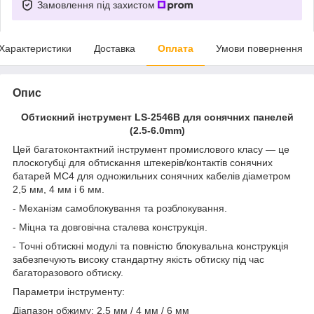
Замовлення під захистом
Характеристики
Доставка
Оплата
Умови повернення
Опис
Обтискний інструмент LS-2546B для сонячних панелей
(2.5-6.0mm)
Цей багатоконтактний інструмент промислового класу — це
плоскогубці для обтискання штекерів/контактів сонячних
батарей MC4 для одножильних сонячних кабелів діаметром
2,5 мм, 4 мм і 6 мм.
- Механізм самоблокування та розблокування.
- Міцна та довговічна сталева конструкція.
- Точні обтискні модулі та повністю блокувальна конструкція
забезпечують високу стандартну якість обтиску під час
багаторазового обтиску.
Параметри інструменту:
Діапазон обжиму: 2,5 мм / 4 мм / 6 мм