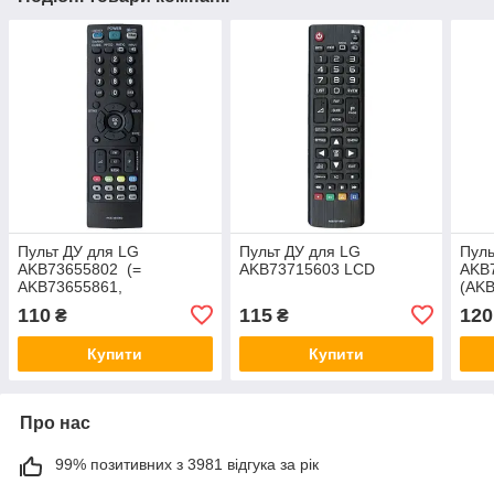
Пульт ДУ для LG
Пульт ДУ для LG
Пуль
AKB73655802 (=
AKB73715603 LCD
AKB
AKB73655861,
(AKB
AKB73655833,AKB73655822,AKB33871408)
AMA
110
115
120
₴
₴
Купити
Купити
Про нас
99% позитивних з 3981 відгука за рік