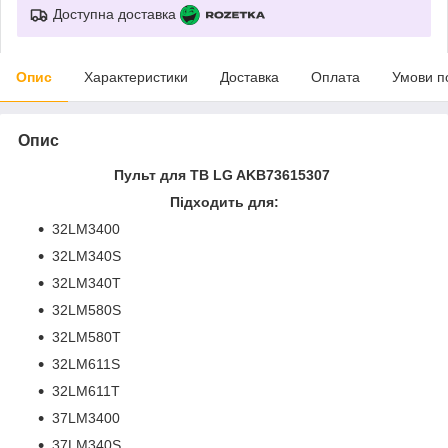
Доступна доставка
Опис
Характеристики
Доставка
Оплата
Умови п
Опис
Пульт для ТВ LG AKB73615307
Підходить для:
32LM3400
32LM340S
32LM340T
32LM580S
32LM580T
32LM611S
32LM611T
37LM3400
37LM340S