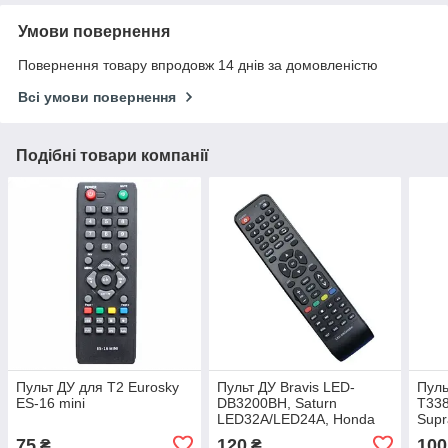
Умови повернення
Повернення товару впродовж 14 днів за домовленістю
Всі умови повернення
Подібні товари компанії
Пульт ДУ для Т2 Eurosky
Пульт ДУ Bravis LED-
Пуль
ES-16 mini
DB3200BH, Saturn
T338
LED32A/LED24A, Honda
Supr
LED324, Mystery MTV-
LC3
75
120
100
₴
₴