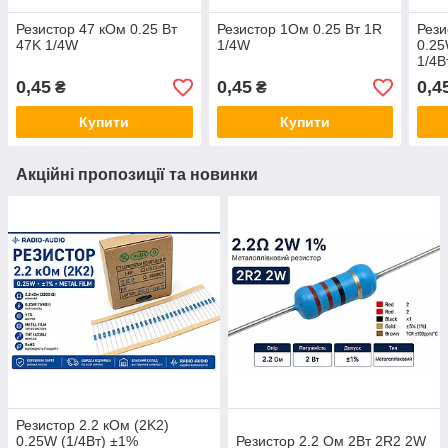
Резистор 47 кОм 0.25 Вт
Резистор 1Ом 0.25 Вт 1R
Рези
47K 1/4W
1/4W
0.25
1/4В
0,45
0,45
0,4
₴
₴
Купити
Купити
Акційні пропозиції та новинки
Резистор 2.2 кОм (2K2)
0.25W (1/4Вт) ±1%
Резистор 2.2 Ом 2Вт 2R2 2W