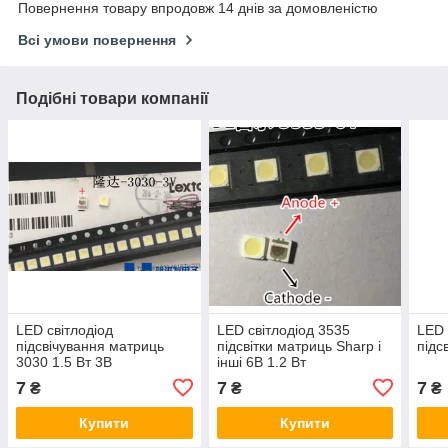
Повернення товару впродовж 14 днів за домовленістю
Всі умови повернення
Подібні товари компанії
LED світлодіод
LED світлодіод 3535
LED 
підсвічування матриць
підсвітки матриць Sharp і
підс
3030 1.5 Вт 3В
інші 6В 1.2 Вт
7
7
7
₴
₴
₴
Купити
Купити