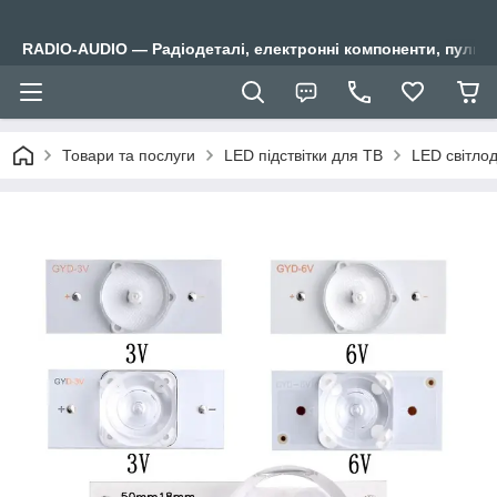
RADIO-AUDIO — Радіодеталі, електронні компоненти, пульти
Товари та послуги
LED підствітки для ТВ
LED світлод