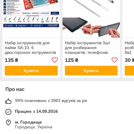
Набір інструментів для
Набір інструментів 3шт.
Набі
пайки SA-10, 6
для розбирання
розб
двосторонніх інструментів
планшетів, телефонів
8в1
для монтажу та ремонту
135
125
30
₴
₴
електроніки
Купити
Купити
Про нас
99% позитивних з 3983 відгуків за рік
Працює з 14.09.2016
м. Городище
Городище, Україна