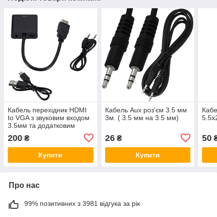
Кабель перехідник HDMI
Кабель Aux роз'єм 3.5 мм
Кабе
to VGA з звуковим входом
3м. ( 3.5 мм на 3.5 мм)
5.5x
3.5мм та додатковим
живленням
200
26
50
₴
₴
Купити
Купити
Про нас
99% позитивних з 3981 відгука за рік