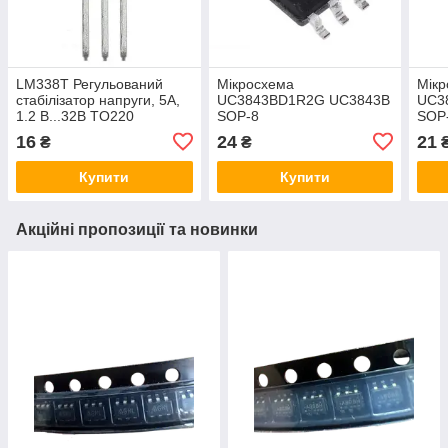
LM338T Регульований
Мікросхема
Мік
стабілізатор напруги, 5А,
UC3843BD1R2G UC3843B
UC3
1.2 В...32В TO220
SOP-8
SOP
16
24
21
₴
₴
Купити
Купити
Акційні пропозиції та новинки