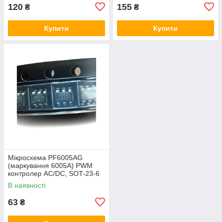
120
155
₴
₴
Купити
Купити
Мікросхема PF6005AG
(маркування 6005A) PWM
контролер AC/DC, SOT-23-6
В наявності
63
₴