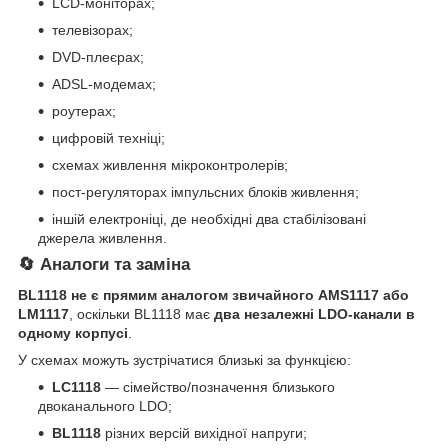
LCD-моніторах;
телевізорах;
DVD-плеєрах;
ADSL-модемах;
роутерах;
цифровій техніці;
схемах живлення мікроконтролерів;
пост-регуляторах імпульсних блоків живлення;
іншій електроніці, де необхідні два стабілізовані
джерела живлення.
🔄 Аналоги та заміна
BL1118 не є прямим аналогом звичайного AMS1117 або
LM1117
, оскільки BL1118 має
два незалежні LDO-канали в
одному корпусі
.
У схемах можуть зустрічатися близькі за функцією:
LC1118
— сімейство/позначення близького
двоканального LDO;
BL1118
різних версій вихідної напруги;