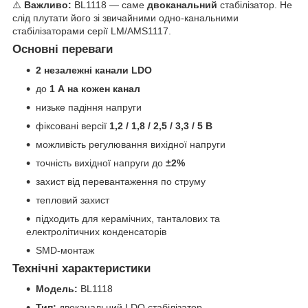
⚠️
Важливо:
BL1118 — саме
двоканальний
стабілізатор. Не
слід плутати його зі звичайними одно-канальними
стабілізаторами серії LM/AMS1117.
Основні переваги
2 незалежні канали LDO
до
1 А на кожен канал
низьке падіння напруги
фіксовані версії
1,2 / 1,8 / 2,5 / 3,3 / 5 В
можливість регулювання вихідної напруги
точність вихідної напруги до
±2%
захист від перевантаження по струму
тепловий захист
підходить для керамічних, танталових та
електролітичних конденсаторів
SMD-монтаж
Технічні характеристики
Модель:
BL1118
Тип:
двоканальний LDO стабілізатор