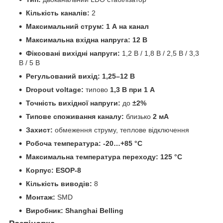
Кількість каналів:
2
Максимальний струм:
1 А на канал
Максимальна вхідна напруга:
12 В
Фіксовані вихідні напруги:
1,2 В / 1,8 В / 2,5 В / 3,3
В / 5 В
Регульований вихід:
1,25–12 В
Dropout voltage:
типово
1,3 В при 1 А
Точність вихідної напруги:
до
±2%
Типове споживання каналу:
близько
2 мА
Захист:
обмеження струму, теплове відключення
Робоча температура:
-20…+85 °C
Максимальна температура переходу:
125 °C
Корпус:
ESOP-8
Кількість виводів:
8
Монтаж:
SMD
Виробник:
Shanghai Belling