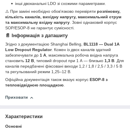
інші двоканальні LDO зі схожими параметрами.
⚠️ При заміні необхідно обов'язково перевіряти
розпіновку,
кількість каналів, вихідну напругу, максимальний струм
та максимальну вхідну напругу
. Зовні однаковий корпус
SOP/ESOP-8 не гарантує сумісності.
📄 Інформація з даташиту
Згідно з документацією Shanghai Belling,
BL1118 — Dual 1A
Low Dropout Regulator
. Кожен із двох каналів здатний
забезпечувати до
1 А
, максимальна робоча вхідна напруга
становить
12 В
, типовий dropout при 1 А — близько
1,3 В
. Для
каналів передбачені фіксовані виходи 1,2 / 1,8 / 2,5 / 3,3 / 5 В
та регульований режим 1,25–12 В.
Офіційна документація також вказує корпус
ESOP-8 з
тепловідвідною площадкою
.
Приховати
Характеристики
Основні