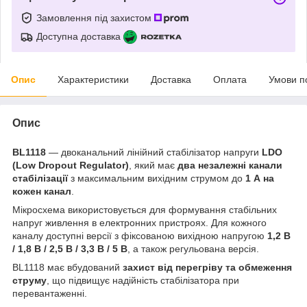
Замовлення під захистом
Доступна доставка
Опис
Характеристики
Доставка
Оплата
Умови п
Опис
BL1118
— двоканальний лінійний стабілізатор напруги
LDO
(Low Dropout Regulator)
, який має
два незалежні канали
стабілізації
з максимальним вихідним струмом до
1 А на
кожен канал
.
Мікросхема використовується для формування стабільних
напруг живлення в електронних пристроях. Для кожного
каналу доступні версії з фіксованою вихідною напругою
1,2 В
/ 1,8 В / 2,5 В / 3,3 В / 5 В
, а також регульована версія.
BL1118 має вбудований
захист від перегріву та обмеження
струму
, що підвищує надійність стабілізатора при
перевантаженні.