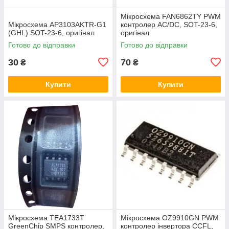
Мікросхема FAN6862TY PWM
Мікросхема AP3103AKTR-G1
контролер AC/DC, SOT-23-6,
(GHL) SOT-23-6, оригінал
оригінал
Готово до відправки
Готово до відправки
30
70
₴
₴
Купити
Купити
Мікросхема TEA1733T
Мікросхема OZ9910GN PWM
GreenChip SMPS контролер,
контролер інвертора CCFL,