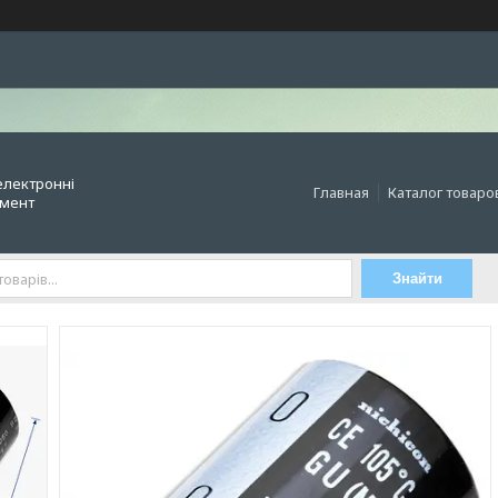
електронні
Главная
Каталог товаро
умент
Знайти