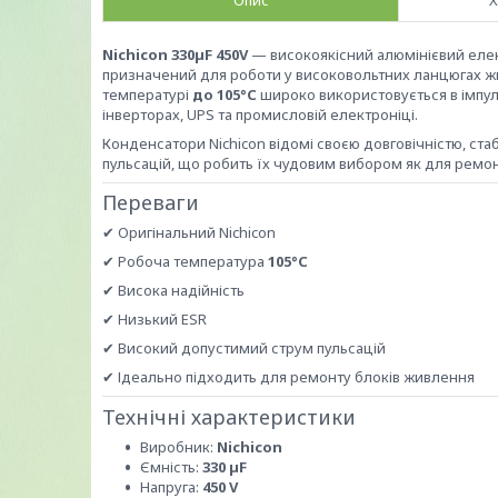
Опис
Х
Nichicon 330µF 450V
— високоякісний алюмінієвий еле
призначений для роботи у високовольтних ланцюгах жив
температурі
до 105°C
широко використовується в імпул
інверторах, UPS та промисловій електроніці.
Конденсатори Nichicon відомі своєю довговічністю, с
пульсацій, що робить їх чудовим вибором як для ремонт
Переваги
✔ Оригінальний Nichicon
✔ Робоча температура
105°C
✔ Висока надійність
✔ Низький ESR
✔ Високий допустимий струм пульсацій
✔ Ідеально підходить для ремонту блоків живлення
Технічні характеристики
Виробник:
Nichicon
Ємність:
330 µF
Напруга:
450 V