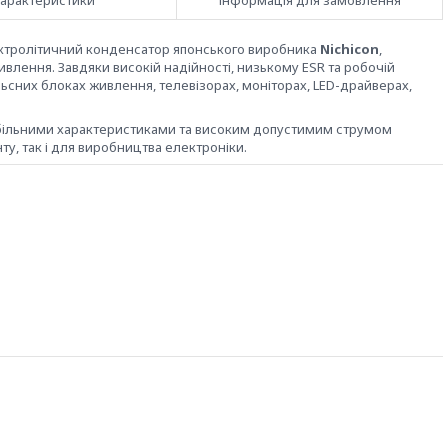
арактеристики
Інформація для замовлення
ктролітичний конденсатор японського виробника
Nichicon
,
лення. Завдяки високій надійності, низькому ESR та робочій
ьсних блоках живлення, телевізорах, моніторах, LED-драйверах,
табільними характеристиками та високим допустимим струмом
у, так і для виробництва електроніки.