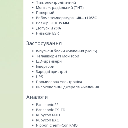
Тип: електролітичний
Монтаж: радіальний (THT)
Полярний
Робоча температура:
-40...+105°C
Розмір:
30 × 35 мм
Допуск:
±20%
Низький ESR
Застосування
Імпульсні блоки живлення (SMPS)
Телевізори та монітори
LED-драйвери
Інвертори
Зарядні пристрої
UPS
Промислова електроніка
Високовольтні джерела живлення
Аналоги
Panasonic EE
Panasonic TS-ED
Rubycon MXH
Rubycon BXC
Nippon Chemi-Con KMQ