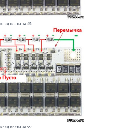
клад платы на 4S:
клад платы на 5S: