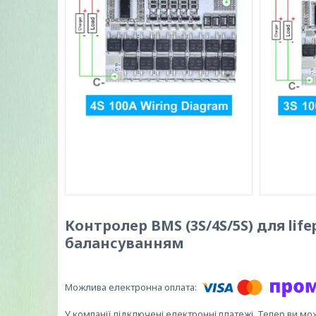
Контролер BMS (3S/4S/5S) для life
балансуванням
У компанії підключені електронні платежі. Тепер ви мо