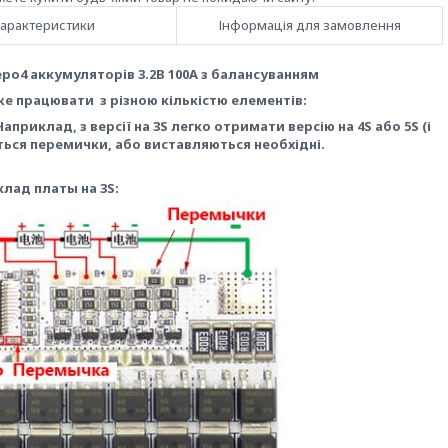
арактеристики
Інформація для замовлення
epo4 аккумуляторів 3.2В 100А з балансуванням
е працювати з різною кількістю елементів:
априклад, з версії на 3S легко отримати версію на 4S або 5S (і
ться перемички, або виставляються необхідні.
лад платы на 3S: