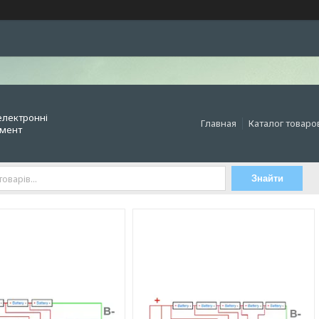
електронні
Главная
Каталог товаро
умент
Знайти