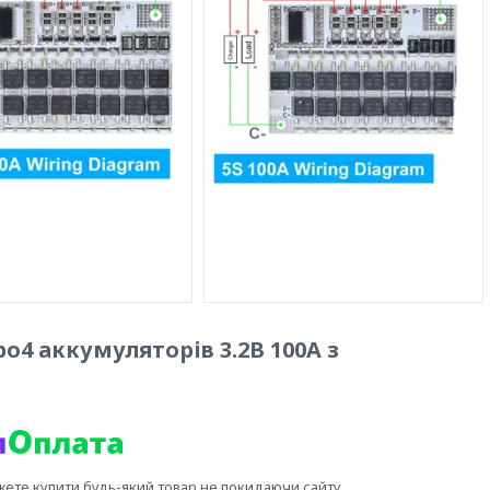
po4 аккумуляторів 3.2В 100А з
жете купити будь-який товар не покидаючи сайту.