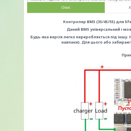
Опис
Х
Контролер BMS (3S/4S/5S) для lif
Даний BMS універсальний і мож
Будь-яка версія легко переробляється під іншу. Н
навпаки). Для цього або забираю
Прик