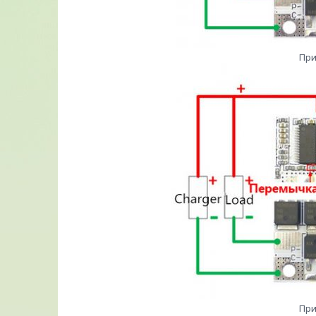
При
При