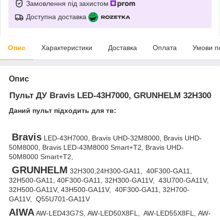
Замовлення під захистом
Доступна доставка
Опис
Характеристики
Доставка
Оплата
Умови п
Опис
Пульт ДУ Bravis LED-43H7000, GRUNHELM 32H300
Даний пульт підходить для тв:
Bravis
LED-43H7000, Bravis UHD-32M8000, Bravis UHD-
50M8000, Bravis LED-43M8000 Smart+T2, Bravis UHD-
50M8000 Smart+T2,
GRUNHELM
32H300,24H300-GA11, 40F300-GA11,
32H500-GA11, 40F300-GA11, 32H300-GA11V, 43U700-GA11V,
32H500-GA11V, 43H500-GA11V, 40F300-GA11, 32H700-
GA11V, Q55U701-GA11V
AIWA
AW-LED43G7S, AW-LED50X8FL, AW-LED55X8FL, AW-