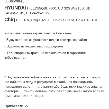
LED65X8FL,
HYUNDAI
H-LED55QBU7500, UD 32GW5210S, UD
24GW5210S, UD 24W5210S
Chiq
U55H7A, Chiq L32G7L, Chiq U50H7A, Chiq U43H7A
Умови виконання гарантійних зобов'язань:
- Відсутність ознак установки (слідів розбирання пайки);
- Відсутність механічних пошкоджень;
- Транспортні витрати не включаються в гарантійні
зобов'язання.
* Під гарантійне зобов'язання не потрапляють також товари,
що вийшли з ладу в результаті механічних пошкоджень,
попадання вологи, нагрівання або будь-яких інших зовнішніх
факторів. Шлейфи повинні бути без слідів механічного впливу
(вм'ятини, вигини тощо).
Приховати