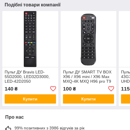
Подібні товари компанії
Пульт ДУ Bravis LED-
Пульт ДУ SMART TV BOX
Пуль
55D2000, LED32D3000,
X96 / X96 mini / X96 Max
43G
LED-42D2050
MXQ-4K MXQ H96 pro T9
UHD
X96 mini plus T95Z
140
100
115
₴
₴
Купити
Купити
Про нас
99% позитивних з 3986 відгуків за рік