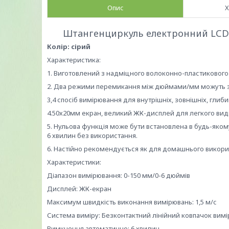
Опис
Х
Штангенциркуль електронний LCD 
Колір: сірий
Характеристика:
1. Виготовлений з надміцного волоконно-пластикового 
2. Два режими перемикання між дюймами/мм можуть з
3,4 спосіб вимірювання для внутрішніх, зовнішніх, глиб
4.50х20мм екран, великий ЖК-дисплей для легкого види
5. Нульова функція може бути встановлена в будь-яко
6 хвилин без використання.
6. Настійно рекомендується як для домашнього викорис
Характеристики:
Діапазон вимірювання: 0-150 мм/0-6 дюймів
Дисплей: ЖК-екран
Максимум швидкість виконання вимірювань: 1,5 м/с
Система виміру: Безконтактний лінійний ковпачок вим
Вимкнення автоматично: 6 хвилин