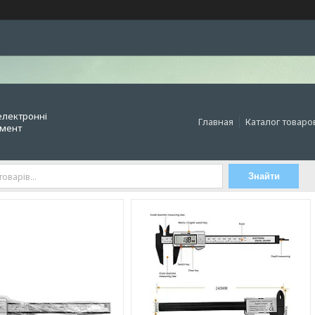
електронні
Главная
Каталог товаро
умент
Знайти