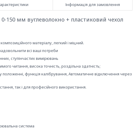
арактеристики
Інформація для замовлення
0-150 мм вуглеволокно + пластиковий чехол
композиційного матеріалу, легкий і міцний.
адовольнити всі ваші потреби
инних, ступінчастих вимірювань
мого читання, висока точність, роздільна здатність;
му положенні, функція калібрування, Автоматичне відключення через
тання, так і для професійного використання.
ірювальна система