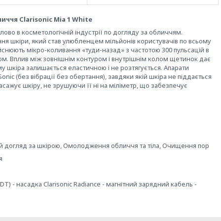
иччя Clarisonic Mia 1 White
 слово в косметологічній індустрії по догляду за обличчям.
ня шкіри, який став улюбленцем мільйонів користувачів по всьому
ійснюють мікро-коливання «туди-назад» з частотою 300 пульсацій в
ом. Вплив між зовнішнім контуром і внутрішнім колом щетинок дає
ому шкіра залишається еластичною і не розтягується. Апарати
Sonic (без вібрації без обертання), завдяки якій шкіра не піддається
асажує шкіру, не зрушуючи її ні на міліметр, що забезпечує
 догляд за шкірою, Омолодження обличчя та тіла, Очищення пор
я
DT) - насадка Clarisonic Radiance - магнітний зарядний кабель -