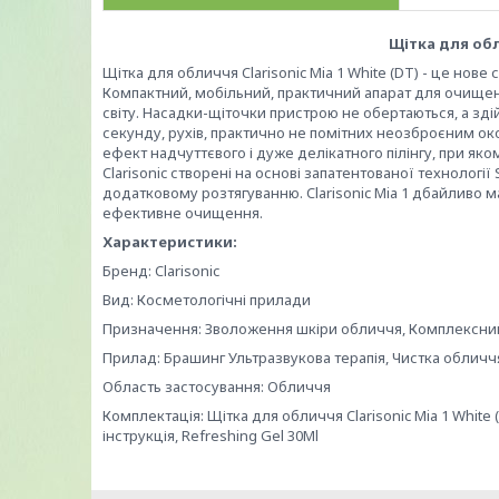
Щітка для обл
Щітка для обличчя Clarisonic Mia 1 White (DT) - це нове
Компактний, мобільний, практичний апарат для очищен
світу. Насадки-щіточки пристрою не обертаються, а зд
секунду, рухів, практично не помітних неозброєним ок
ефект надчуттєвого і дуже делікатного пілінгу, при як
Clarisonic створені на основі запатентованої технології 
додатковому розтягуванню. Clarisonic Mia 1 дбайливо м
ефективне очищення.
Характеристики:
Бренд: Clarisonic
Вид: Косметологічні прилади
Призначення: Зволоження шкіри обличчя, Комплексний
Прилад: Брашинг Ультразвукова терапія, Чистка обличч
Область застосування: Обличчя
Комплектація: Щітка для обличчя Clarisonic Mia 1 White (
інструкція, Refreshing Gel 30Ml