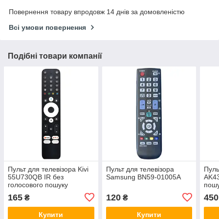
Повернення товару впродовж 14 днів за домовленістю
Всі умови повернення
Подібні товари компанії
Пульт для телевізора Kivi
Пульт для телевізора
Пуль
55U730QB IR без
Samsung BN59-01005A
AK4
голосового пошуку
пош
165
120
450
₴
₴
Купити
Купити