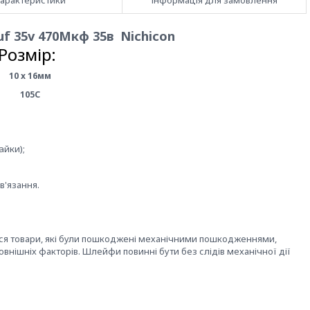
арактеристики
Інформація для замовлення
f 35v 470Мкф 35в Nichicon
Розмір:
10 x 16мм
105C
айки);
в'язання.
ться товари, які були пошкоджені механічними пошкодженнями,
овнішніх факторів. Шлейфи повинні бути без слідів механічної дії