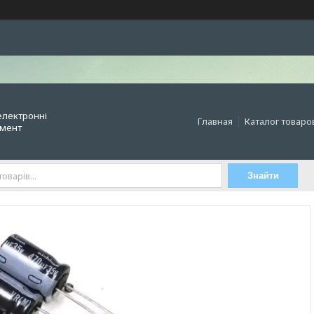
електронні
Главная
Каталог товаро
умент
Знайти