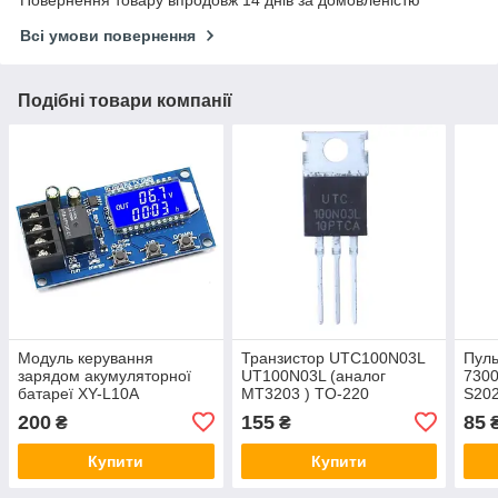
Повернення товару впродовж 14 днів за домовленістю
Всі умови повернення
Подібні товари компанії
Модуль керування
Транзистор UTC100N03L
Пуль
зарядом акумуляторної
UT100N03L (аналог
7300
батареї XY-L10A
MT3203 ) TO-220
S202
контролер з дисплеєм
200
155
85
₴
₴
Купити
Купити