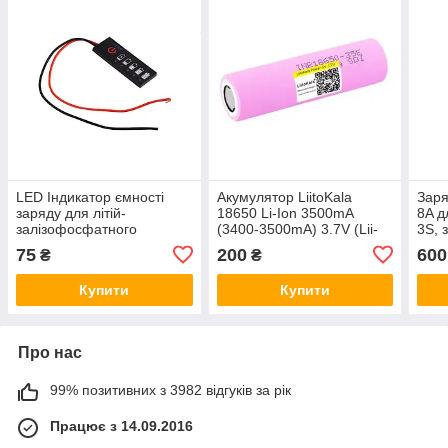
LED Індикатор ємності
Акумулятор LiitoKala
Заря
заряду для літій-
18650 Li-Ion 3500mA
8A д
залізофосфатного
(3400-3500mA) 3.7V (Lii-
3S, 
LiFePO4 акумулятора 4s
35E)
охо
75
200
600
₴
₴
12V
Купити
Купити
Про нас
99% позитивних з 3982 відгуків за рік
Працює з 14.09.2016