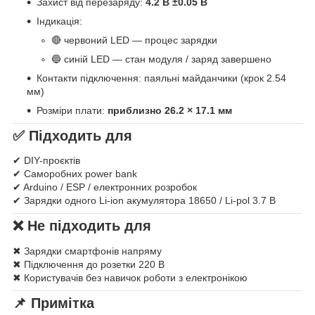
Захист від перезаряду:
4.2 В ±0.05 В
Індикація:
🔴 червоний LED — процес зарядки
🔵 синій LED — стан модуля / заряд завершено
Контакти підключення: паяльні майданчики (крок 2.54
мм)
Розміри плати:
приблизно 26.2 × 17.1 мм
✅ Підходить для
✔ DIY-проєктів
✔ Саморобних power bank
✔ Arduino / ESP / електронних розробок
✔ Зарядки одного Li-ion акумулятора 18650 / Li-pol 3.7 В
❌ Не підходить для
✖ Зарядки смартфонів напряму
✖ Підключення до розетки 220 В
✖ Користувачів без навичок роботи з електронікою
📌 Примітка