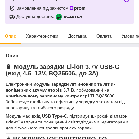
Замовлення під захистом
Доступна доставка
Опис
Характеристики
Доставка
Оплата
Умови п
Опис
🔋 Модуль зарядки Li-ion 3.7V USB-C
(вхід 4.5–12V, BQ25606, до 3A)
Електронний
модуль зарядки літій-іонних та літій-
полімерних акумуляторів 3,7 В
, побудований на
оригінальному зарядному контролері TI BQ25606
.
Забезпечує стабільну та ефективну зарядку з захистом від
перезаряду та глибокого розряду.
Модуль має
вхід USB Type-C
, підтримує широкий діапазон
вхідної напруги та оснащений світлодіодними індикаторами
для візуального контролю процесу зарядки.