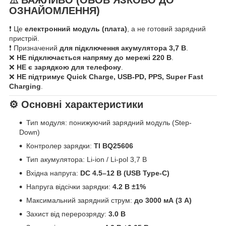
⚠️ ВАЖЛИВО (ОБОВʼЯЗКОВО ДО
ОЗНАЙОМЛЕННЯ)
❗ Це
електронний модуль (плата)
, а не готовий зарядний
пристрій.
❗ Призначений
для підключення акумулятора 3,7 В
.
❌
НЕ підключається напряму до мережі 220 В
.
❌
НЕ є зарядкою для телефону
.
❌
НЕ підтримує Quick Charge, USB-PD, PPS, Super Fast
Charging
.
⚙️ Основні характеристики
Тип модуля: понижуючий зарядний модуль (Step-
Down)
Контролер зарядки:
TI BQ25606
Тип акумулятора: Li-ion / Li-pol 3,7 В
Вхідна напруга:
DC 4.5–12 В (USB Type-C)
Напруга відсічки зарядки:
4.2 В ±1%
Максимальний зарядний струм:
до 3000 мА (3 А)
Захист від перерозряду:
3.0 В