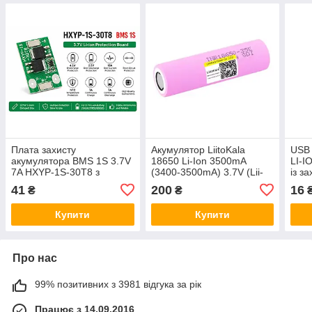
Плата захисту
Акумулятор LiitoKala
USB 
акумулятора BMS 1S 3.7V
18650 Li-Ion 3500mA
LI-I
7A HXYP-1S-30T8 з
(3400-3500mA) 3.7V (Lii-
із з
термозахистом
35E)
C/Mi
41
200
16
₴
₴
Купити
Купити
Про нас
99% позитивних з 3981 відгука за рік
Працює з 14.09.2016