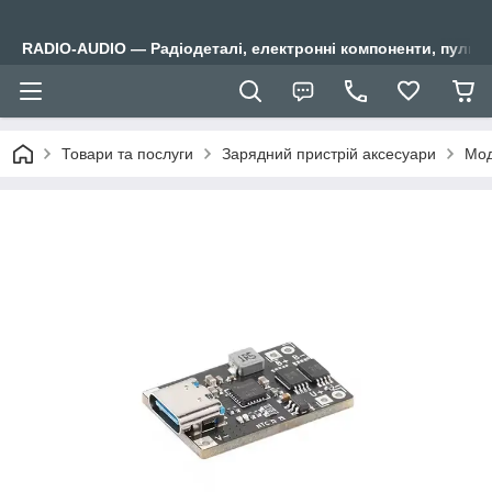
RADIO-AUDIO — Радіодеталі, електронні компоненти, пульти
Товари та послуги
Зарядний пристрій аксесуари
Мод