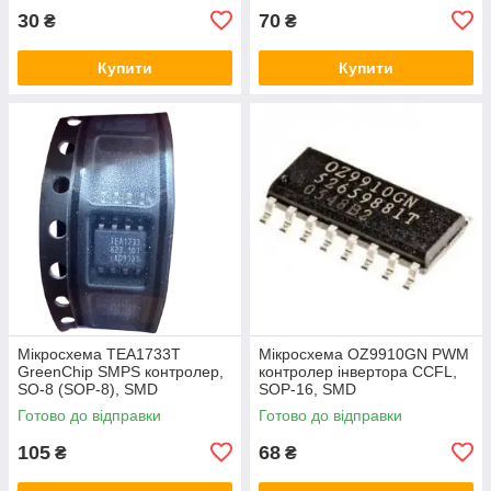
30
70
₴
₴
Купити
Купити
Мікросхема TEA1733T
Мікросхема OZ9910GN PWM
GreenChip SMPS контролер,
контролер інвертора CCFL,
SO-8 (SOP-8), SMD
SOP-16, SMD
Готово до відправки
Готово до відправки
105
68
₴
₴