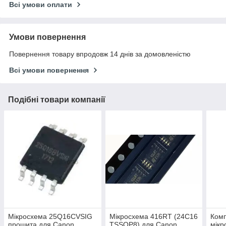
Всі умови оплати
Умови повернення
Повернення товару впродовж 14 днів за домовленістю
Всі умови повернення
Подібні товари компанії
Мікросхема 25Q16CVSIG
Мікросхема 416RT (24C16
Комп
прошита для Canon
TSSOP8) для Canon
мікр