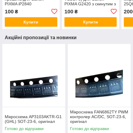
PIXMA iP2840
PIXMA G2420 з скинутим з
25Q
лічильником памперса
PIX
100
100
200
₴
₴
(Mai
Купити
Купити
Акційні пропозиції та новинки
Мікросхема FAN6862TY PWM
Мікросхема AP3103AKTR-G1
контролер AC/DC, SOT-23-6,
(GHL) SOT-23-6, оригінал
оригінал
Готово до відправки
Готово до відправки