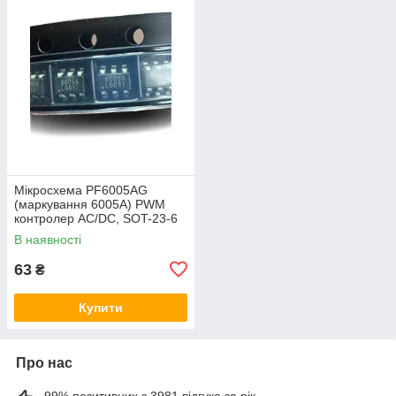
Мікросхема PF6005AG
(маркування 6005A) PWM
контролер AC/DC, SOT-23-6
В наявності
63
₴
Купити
Про нас
99% позитивних з 3981 відгука за рік