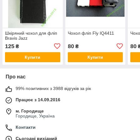
Шкіряний чохол для фліп
Чохол фліп Fly IQ4411
Чохо
Bravis Jazz
125
80
80
₴
₴
Купити
Купити
Про нас
99% позитивних з 3988 відгуків за рік
Працює з 14.09.2016
м. Городище
Городище, Україна
Контакти
Сьогодні вихідний