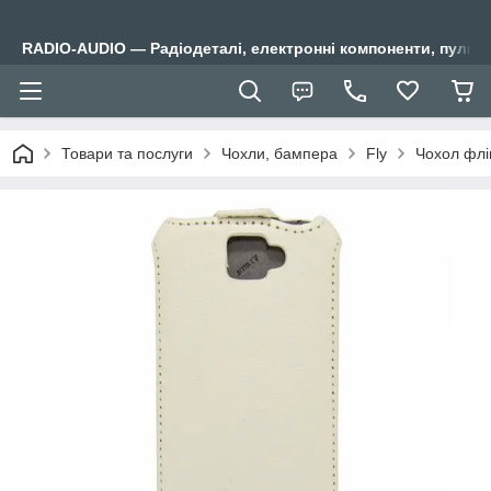
RADIO-AUDIO — Радіодеталі, електронні компоненти, пульти
Товари та послуги
Чохли, бампера
Fly
Чохол флі