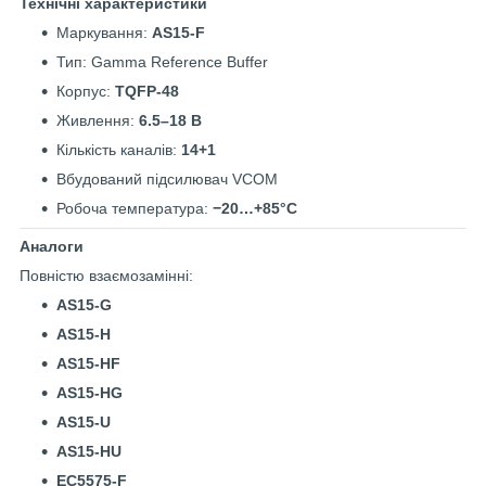
Технічні характеристики
Маркування:
AS15-F
Тип: Gamma Reference Buffer
Корпус:
TQFP-48
Живлення:
6.5–18 В
Кількість каналів:
14+1
Вбудований підсилювач VCOM
Робоча температура:
−20…+85°C
Аналоги
Повністю взаємозамінні:
AS15-G
AS15-H
AS15-HF
AS15-HG
AS15-U
AS15-HU
EC5575-F