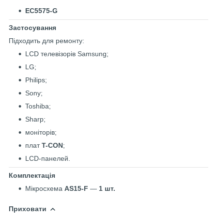
EC5575-G
Застосування
Підходить для ремонту:
LCD телевізорів Samsung;
LG;
Philips;
Sony;
Toshiba;
Sharp;
моніторів;
плат
T-CON
;
LCD-панелей.
Комплектація
Мікросхема
AS15-F
—
1 шт.
Приховати