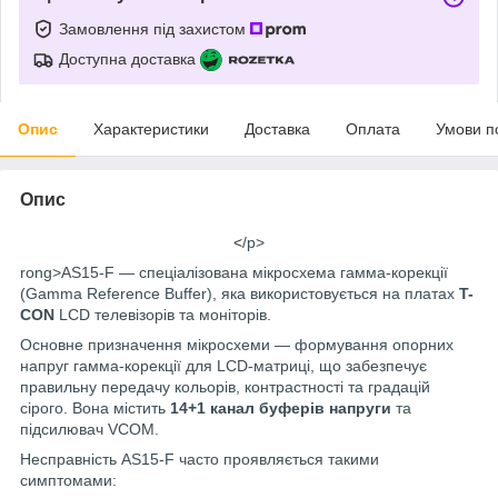
Замовлення під захистом
Доступна доставка
Опис
Характеристики
Доставка
Оплата
Умови п
Опис
<
/p>
rong>AS15-F — спеціалізована мікросхема гамма-корекції
(Gamma Reference Buffer), яка використовується на платах
T-
CON
LCD телевізорів та моніторів.
Основне призначення мікросхеми — формування опорних
напруг гамма-корекції для LCD-матриці, що забезпечує
правильну передачу кольорів, контрастності та градацій
сірого. Вона містить
14+1 канал буферів напруги
та
підсилювач VCOM.
Несправність AS15-F часто проявляється такими
симптомами: