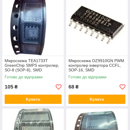
Мікросхема TEA1733T
Мікросхема OZ9910GN PWM
GreenChip SMPS контролер,
контролер інвертора CCFL,
SO-8 (SOP-8), SMD
SOP-16, SMD
Готово до відправки
Готово до відправки
105
68
₴
₴
Купити
Купити