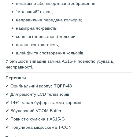
негативне або інвертоване зображення;
"молочний" екран;
неправильна передача кольорів;
надмірна яскравість;
сонячні (пересвічені) кольори;
погана контрастність;
шлейфи та спотворення кольорів.
У більшості випадків заміна AS15-F повністю усуває ці
несправності.
Переваги
✔ Оригінальний корпус
TQFP-48
✔ Для ремонту LCD телевізорів
✔ 14+1 канал буферів гамма-корекції
✔ Вбудований VCOM Buffer
✔ Повністю сумісна з AS15-G
✔ Популярна мікросхема T-CON