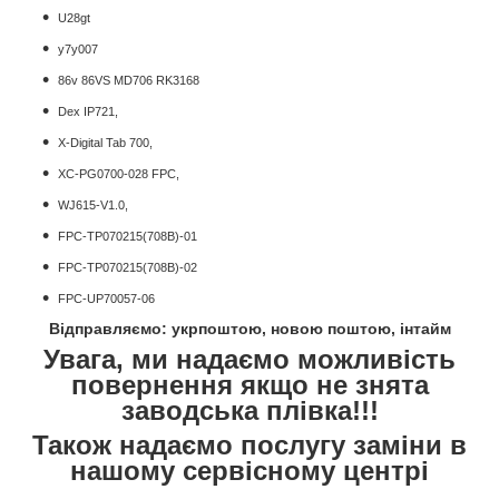
U28gt
y7y007
86v 86VS MD706 RK3168
Dex IP721,
X-Digital Tab 700,
XC-PG0700-028 FPC,
WJ615-V1.0,
FPC-TP070215(708B)-01
FPC-TP070215(708B)-02
FPC-UP70057-06
Відправляємо: укрпоштою, новою поштою, інтайм
Увага, ми надаємо можливість
повернення якщо не знята
заводська плівка!!!
Також надаємо послугу заміни в
нашому сервісному центрі