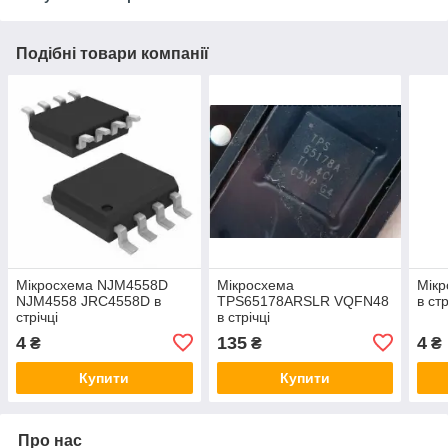
Подібні товари компанії
Мікросхема NJM4558D
Мікросхема
Мік
NJM4558 JRC4558D в
TPS65178ARSLR VQFN48
в стр
стрічці
в стрічці
4
135
4
₴
₴
₴
Купити
Купити
Про нас