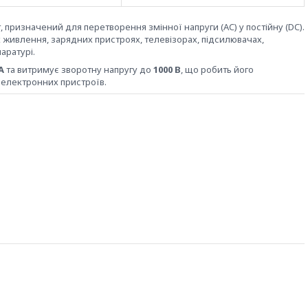
призначений для перетворення змінної напруги (AC) у постійну (DC).
х живлення, зарядних пристроях, телевізорах, підсилювачах,
аратурі.
А
та витримує зворотну напругу до
1000 В
, що робить його
 електронних пристроїв.