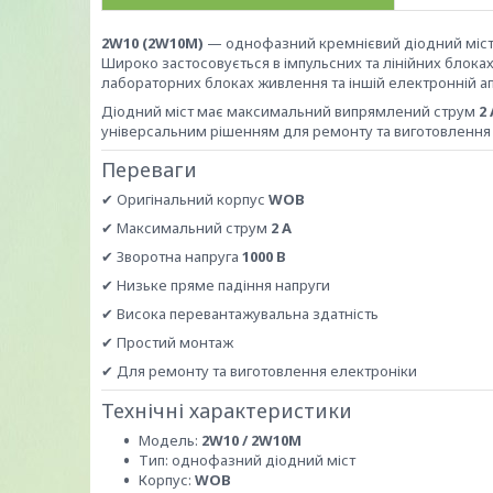
2W10 (2W10M)
— однофазний кремнієвий діодний міст, 
Широко застосовується в імпульсних та лінійних блока
лабораторних блоках живлення та іншій електронній ап
Діодний міст має максимальний випрямлений струм
2 
універсальним рішенням для ремонту та виготовлення
Переваги
✔ Оригінальний корпус
WOB
✔ Максимальний струм
2 А
✔ Зворотна напруга
1000 В
✔ Низьке пряме падіння напруги
✔ Висока перевантажувальна здатність
✔ Простий монтаж
✔ Для ремонту та виготовлення електроніки
Технічні характеристики
Модель:
2W10 / 2W10M
Тип: однофазний діодний міст
Корпус:
WOB