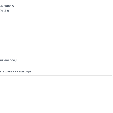
M):
1000 V
O):
2 A
ня виводів)
зташування виводів.