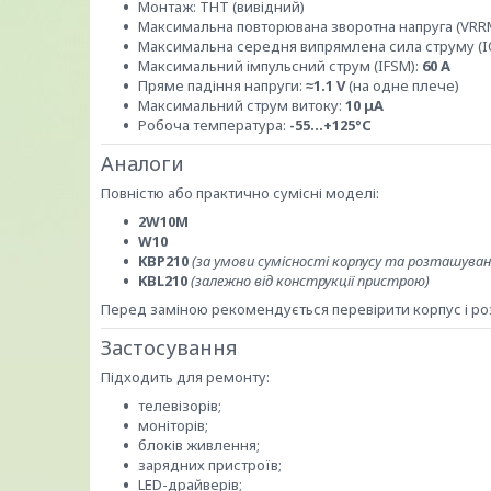
Монтаж: THT (вивідний)
Максимальна повторювана зворотна напруга (VRR
Максимальна середня випрямлена сила струму (I
Максимальний імпульсний струм (IFSM):
60 A
Пряме падіння напруги:
≈1.1 V
(на одне плече)
Максимальний струм витоку:
10 μA
Робоча температура:
-55...+125°C
Аналоги
Повністю або практично сумісні моделі:
2W10M
W10
KBP210
(за умови сумісності корпусу та розташуван
KBL210
(залежно від конструкції пристрою)
Перед заміною рекомендується перевірити корпус і ро
Застосування
Підходить для ремонту:
телевізорів;
моніторів;
блоків живлення;
зарядних пристроїв;
LED-драйверів;