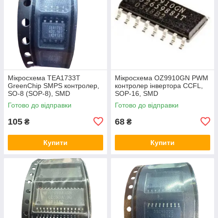
Мікросхема TEA1733T
Мікросхема OZ9910GN PWM
GreenChip SMPS контролер,
контролер інвертора CCFL,
SO-8 (SOP-8), SMD
SOP-16, SMD
Готово до відправки
Готово до відправки
105
68
₴
₴
Купити
Купити