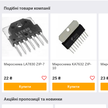
Подібні товари компанії
Мікросхема LA7830 ZIP-7
Мікросхема KA7632 ZIP-
Мікр
10
22
25
23
₴
₴
Купити
Купити
Акційні пропозиції та новинки