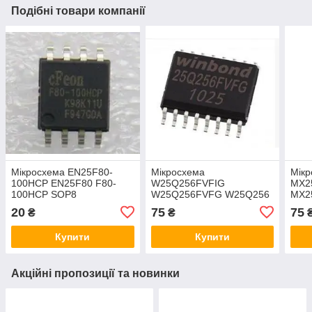
Подібні товари компанії
Мікросхема EN25F80-
Мікросхема
Мік
100HCP EN25F80 F80-
W25Q256FVFIG
MX2
100HCP SOP8
W25Q256FVFG W25Q256
MX2
SOIC-16 Winbond
бліс
20
75
75
₴
₴
Купити
Купити
Акційні пропозиції та новинки