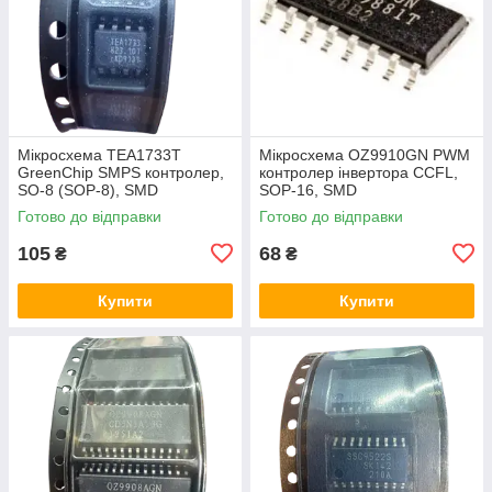
Мікросхема TEA1733T
Мікросхема OZ9910GN PWM
GreenChip SMPS контролер,
контролер інвертора CCFL,
SO-8 (SOP-8), SMD
SOP-16, SMD
Готово до відправки
Готово до відправки
105
68
₴
₴
Купити
Купити