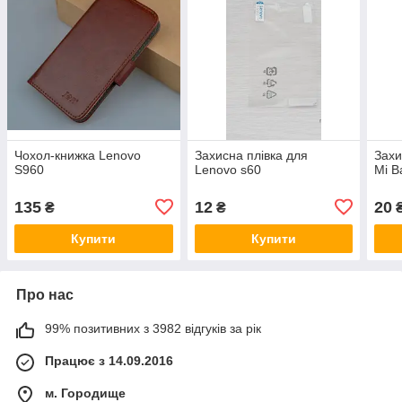
Чохол-книжка Lenovo
Захисна плівка для
Захи
S960
Lenovo s60
Mi B
135
12
20
₴
₴
Купити
Купити
Про нас
99% позитивних з 3982 відгуків за рік
Працює з 14.09.2016
м. Городище