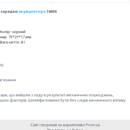
 зарядки
акумулятора
18650
Колір: чорний
мір: 75*21*17 мм
Вага нетто: 8 г
);
в'язання.
овари, що вийшли з ладу в результаті механічних пошкоджень,
ішніх факторів. Шлейфи повинні бути без слідів механічного впливу
Сайт створений на маркетплейсі
Prom.ua