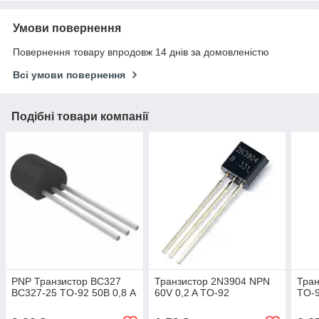
Умови повернення
Повернення товару впродовж 14 днів за домовленістю
Всі умови повернення
Подібні товари компанії
PNP Транзистор BC327
Транзистор 2N3904 NPN
Тран
BC327-25 TO-92 50В 0,8 А
60V 0,2 A TO-92
TO-9