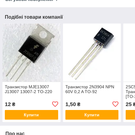
Подібні товари компанії
Транзистор MJE13007
Транзистор 2N3904 NPN
2SC
J13007 13007-2 TO-220
60V 0,2 A TO-92
Тран
[TO-
12
1,50
25
₴
₴
Купити
Купити
Про нас