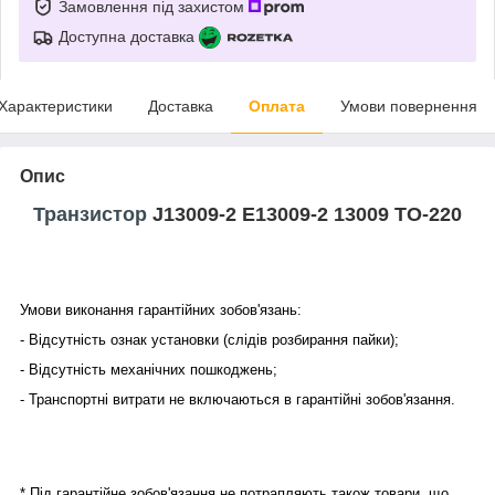
Замовлення під захистом
Доступна доставка
Характеристики
Доставка
Оплата
Умови повернення
Опис
Транзистор
J13009-2 E13009-2 13009 TO-220
Умови виконання гарантійних зобов'язань:
- Відсутність ознак установки (слідів розбирання пайки);
- Відсутність механічних пошкоджень;
- Транспортні витрати не включаються в гарантійні зобов'язання.
* Під гарантійне зобов'язання не потрапляють також товари, що