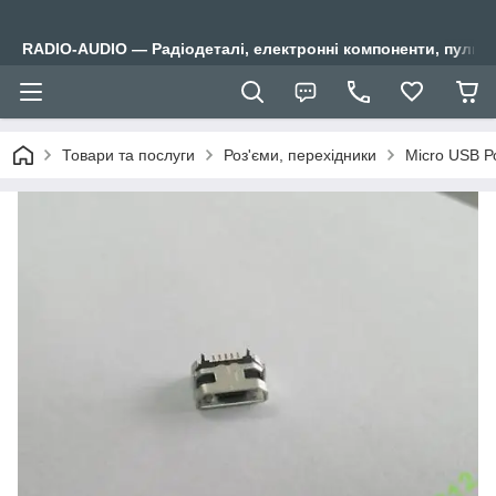
RADIO-AUDIO — Радіодеталі, електронні компоненти, пульти
Товари та послуги
Роз'єми, перехідники
Micro USB Ро