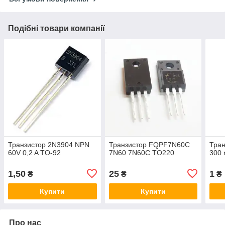
Подібні товари компанії
Транзистор 2N3904 NPN
Транзистор FQPF7N60C
Тран
60V 0,2 A TO-92
7N60 7N60C TO220
300
1,50
25
1
₴
₴
₴
Купити
Купити
Про нас