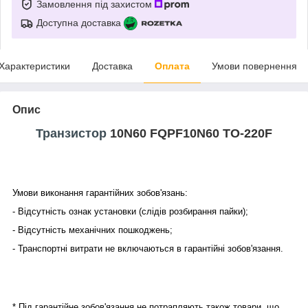
Замовлення під захистом
Доступна доставка
Характеристики
Доставка
Оплата
Умови повернення
Опис
Транзистор
10N60 FQPF10N60 TO-220F
Умови виконання гарантійних зобов'язань:
- Відсутність ознак установки (слідів розбирання пайки);
- Відсутність механічних пошкоджень;
- Транспортні витрати не включаються в гарантійні зобов'язання.
* Під гарантійне зобов'язання не потрапляють також товари, що