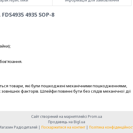
арактеристики
Інформація для замовлення
FDS4935 4935 SOP-8
айки);
бов'язання.
уються товари, які були пошкоджені механічними пошкодженнями,
 зовнішніх факторів. Шлейфи повинні бути без слідів механічної дії
Сайт створений на маркетплейсі
Prom.ua
Продавець на Bigl.ua
Магазин Радіодеталей |
Поскаржитися на контент
|
Політика конфіденційност